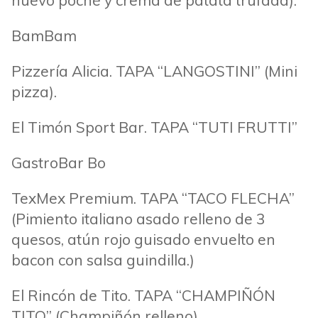
huevo poché y crema de patata trufada).
BamBam
Pizzería Alicia. TAPA “LANGOSTINI” (Mini
pizza).
El Timón Sport Bar. TAPA “TUTI FRUTTI”
GastroBar Bo
TexMex Premium. TAPA “TACO FLECHA”
(Pimiento italiano asado relleno de 3
quesos, atún rojo guisado envuelto en
bacon con salsa guindilla.)
El Rincón de Tito. TAPA “CHAMPIÑÓN
TITO” (Champiñón relleno).