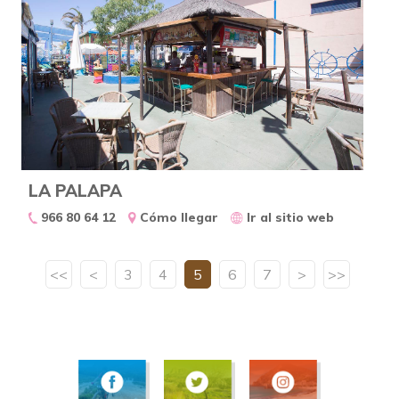
LA PALAPA
966 80 64 12
Cómo llegar
Ir al sitio web
<<
<
3
4
5
6
7
>
>>