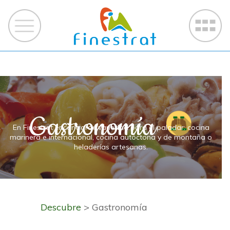
Gastronomía
En Finestrat encontrarás variedad para el paladar: cocina
marinera e internacional, cocina autóctona y de montaña o
heladerías artesanas.
Descubre
> Gastronomía