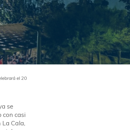
que
costa
ás,
 Tren-
do entre
 TRAMO
ueves
AR
27º
lebrará el 20
NVIAR
ya se
o con casi
 La Cala,