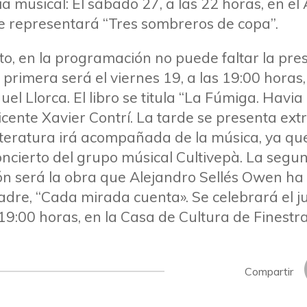
 musical: El sábado 27, a las 22 horas, en el 
 se representará “Tres sombreros de copa”.
o, en la programación no puede faltar la pre
a primera será el viernes 19, a las 19:00 horas,
uel Llorca. El libro se titula “La Fúmiga. Havi
icente Xavier Contrí. La tarde se presenta ext
literatura irá acompañada de la música, ya q
ncierto del grupo músical Cultivepà. La segu
n será la obra que Alejandro Sellés Owen ha 
dre, “Cada mirada cuenta». Se celebrará el j
s 19:00 horas, en la Casa de Cultura de Finestra
Compartir