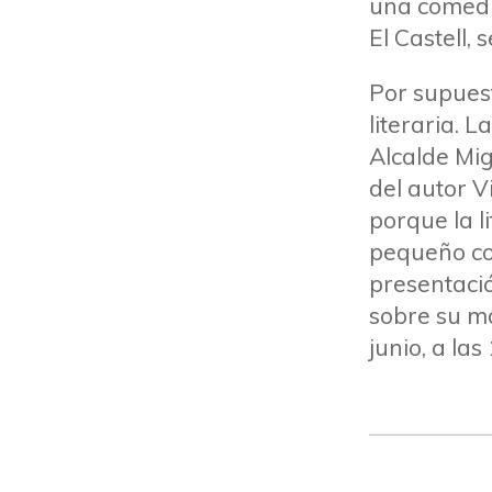
una comedia
El Castell,
Por supuest
literaria. L
Alcalde Mig
del autor V
porque la 
pequeño co
presentació
sobre su ma
junio, a la