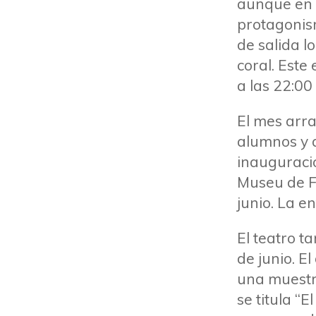
aunque en 
protagonism
de salida l
coral. Este
a las 22:00
El mes arra
alumnos y 
inauguració
Museu de Fi
junio. La e
El teatro t
de junio. E
una muestra
se titula “E