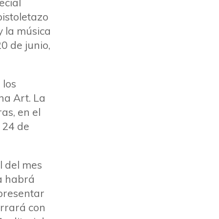
ecial
pistoletazo
y la música
0 de junio,
 los
na Art. La
as, en el
 24 de
l del mes
ra habrá
epresentar
errará con