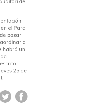
Auditori de
sentación
 en el Parc
a de pasar”
raordinaria
ue habrá un
nda
escrito
ueves 25 de
t.