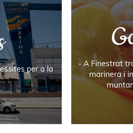
Ga
s
- A Finestrat tr
essites per a la
marinera i i
muntany