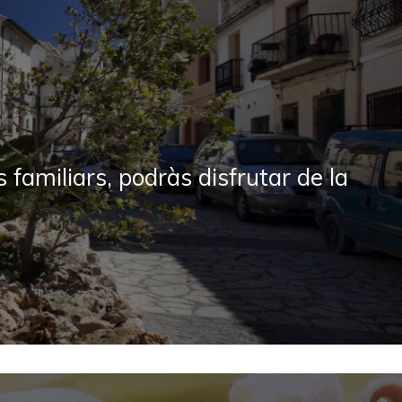
ta nort
poses de
, que
 Alacant
ma
olitana.
 familiars, podràs disfrutar de la
imarts
AR
27º
NVIA