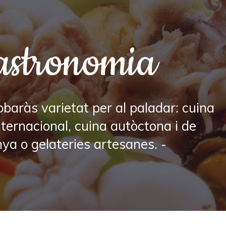
stronomia
obaràs varietat per al paladar: cuina
nternacional, cuina autòctona i de
a o gelateries artesanes. -