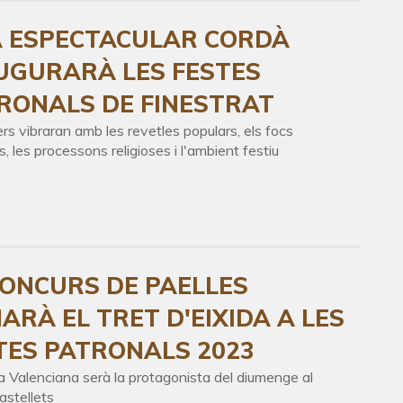
ta nort
poses de
 ESPECTACULAR CORDÀ
, que
 Alacant
UGURARÀ LES FESTES
ma
olitana.
RONALS DE FINESTRAT
ers vibraran amb les revetles populars, els focs
als, les processons religioses i l'ambient festiu
imarts
AR
27º
NVIA
CONCURS DE PAELLES
ARÀ EL TRET D'EIXIDA A LES
TES PATRONALS 2023
a Valenciana serà la protagonista del diumenge al
astellets