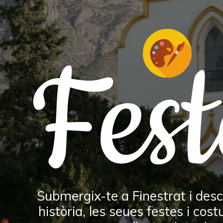
S
l'autoví
T
64.
Por d
64
Fest
3.0
S
E
Sin 
t
Muy 
Divend
2
Finestr
Com 
Auto
Submergix-te a Finestrat i desc
història, les seues festes i cos