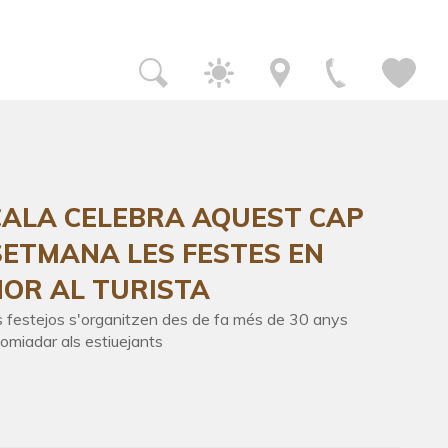
ancar
ancar
ancar
ancar
ancar
errar
trat als que
rt possible.
disfrutar
CALA CELEBRA AQUEST CAP
nda. A més,
 de la bellesa
SETMANA LES FESTES EN
 y
OR AL TURISTA
 festejos s'organitzen des de fa més de 30 anys
at
omiadar als estiuejants
ls
tren amb
e