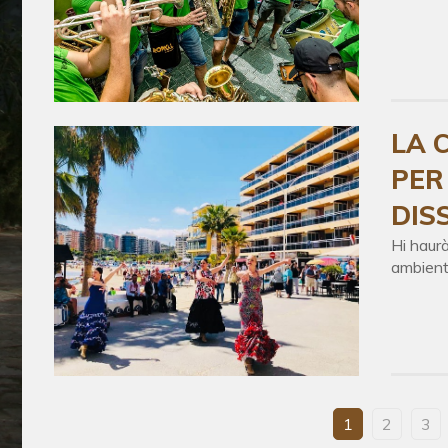
LA 
PER
DIS
Hi haurà
ambient
1
2
3